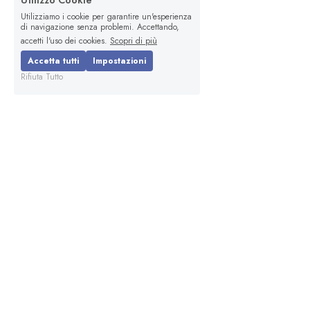
Utilizzo Cookie
Utilizziamo i cookie per garantire un'esperienza
di navigazione senza problemi. Accettando,
accetti l'uso dei cookies.
Scopri di più
Accetta tutti
Impostazioni
Rifiuta Tutto
© Copyright 2024 - Kon.El.Co S.p.A. P.IVA 
11190160157
Google, Google Play, Android and Google Home 
are trademarks of Google LLC. Google Assistant is 
not available in certain languages and countries. 
Amazon, Alexa and all related logos are trademarks 
of Amazon.com, Inc. or its affiliates. Apple, the 
Apple logo, and the App Store are trademarks of 
Apple inc., registered in the U.S. and other 