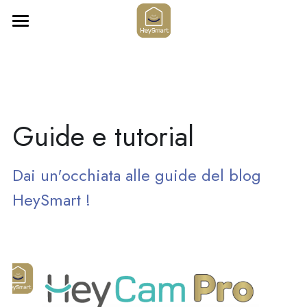
HOME
APP HEYSMART
PRODOTTI
Guide e tutorial
PUNTI VENDITA GBC
Videosorveglianza
Dai un'occhiata alle guide del blog 
Termoregolazione
FAQ & CONTATTI
HeySmart !
Sicurezza
Guide e tutorial
Illuminazione
Cerca
Automazione
Italiano
Vedi tutti gli articoli
Italiano